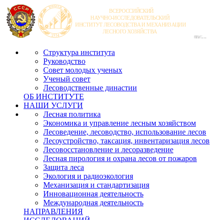
Структура института
Руководство
Совет молодых ученых
Ученый совет
Лесоводственные династии
ОБ ИНСТИТУТЕ
НАШИ УСЛУГИ
Лесная политика
Экономика и управление лесным хозяйством
Лесоведение, лесоводство, использование лесов
Лесоустройство, таксация, инвентаризация лесов
Лесовосстановление и лесоразведение
Лесная пирология и охрана лесов от пожаров
Защита леса
Экология и радиоэкология
Механизация и стандартизация
Инновационная деятельность
Международная деятельность
НАПРАВЛЕНИЯ