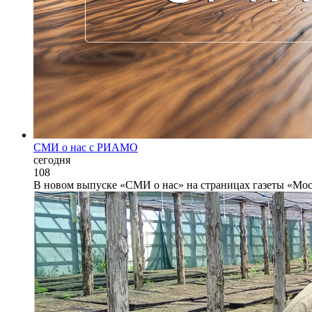
СМИ о нас с РИАМО
сегодня
108
В новом выпуске «СМИ о нас» на страницах газеты «Мос