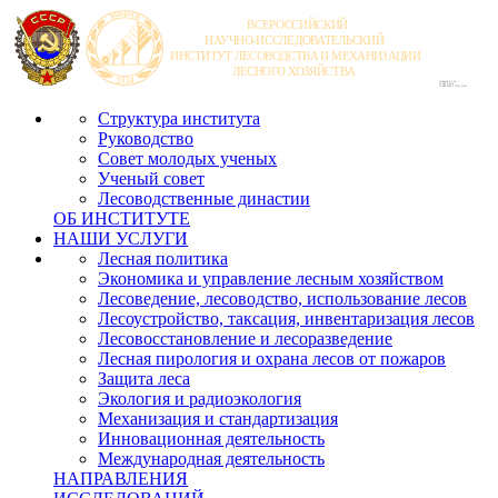
Структура института
Руководство
Совет молодых ученых
Ученый совет
Лесоводственные династии
ОБ ИНСТИТУТЕ
НАШИ УСЛУГИ
Лесная политика
Экономика и управление лесным хозяйством
Лесоведение, лесоводство, использование лесов
Лесоустройство, таксация, инвентаризация лесов
Лесовосстановление и лесоразведение
Лесная пирология и охрана лесов от пожаров
Защита леса
Экология и радиоэкология
Механизация и стандартизация
Инновационная деятельность
Международная деятельность
НАПРАВЛЕНИЯ