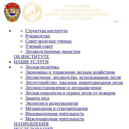
Структура института
Руководство
Совет молодых ученых
Ученый совет
Лесоводственные династии
ОБ ИНСТИТУТЕ
НАШИ УСЛУГИ
Лесная политика
Экономика и управление лесным хозяйством
Лесоведение, лесоводство, использование лесов
Лесоустройство, таксация, инвентаризация лесов
Лесовосстановление и лесоразведение
Лесная пирология и охрана лесов от пожаров
Защита леса
Экология и радиоэкология
Механизация и стандартизация
Инновационная деятельность
Международная деятельность
НАПРАВЛЕНИЯ