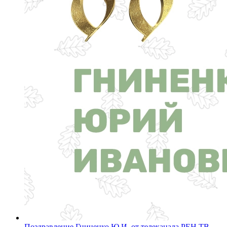
Поздравление Гниненко Ю.И. от телеканала РЕН ТВ