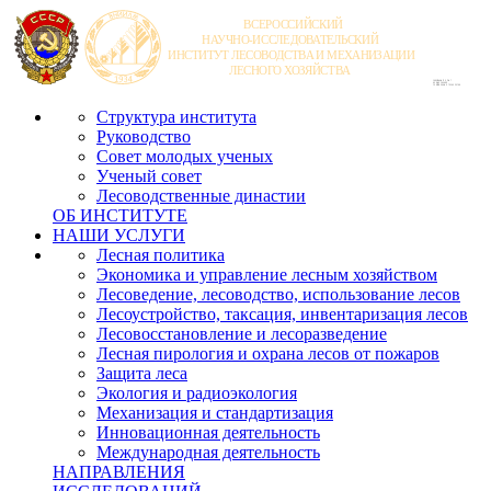
Структура института
Руководство
Совет молодых ученых
Ученый совет
Лесоводственные династии
ОБ ИНСТИТУТЕ
НАШИ УСЛУГИ
Лесная политика
Экономика и управление лесным хозяйством
Лесоведение, лесоводство, использование лесов
Лесоустройство, таксация, инвентаризация лесов
Лесовосстановление и лесоразведение
Лесная пирология и охрана лесов от пожаров
Защита леса
Экология и радиоэкология
Механизация и стандартизация
Инновационная деятельность
Международная деятельность
НАПРАВЛЕНИЯ