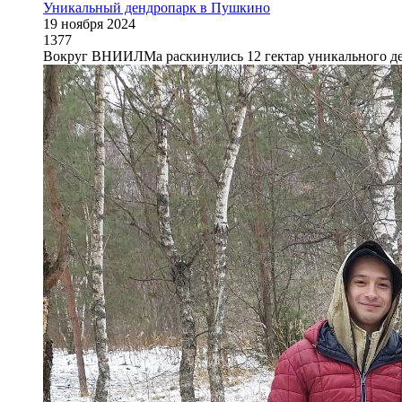
Уникальный дендропарк в Пушкино
19 ноября 2024
1377
Вокруг ВНИИЛМа раскинулись 12 гектар уникального де