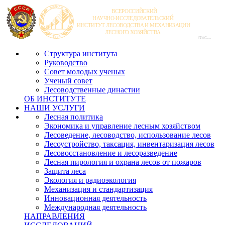
Структура института
Руководство
Совет молодых ученых
Ученый совет
Лесоводственные династии
ОБ ИНСТИТУТЕ
НАШИ УСЛУГИ
Лесная политика
Экономика и управление лесным хозяйством
Лесоведение, лесоводство, использование лесов
Лесоустройство, таксация, инвентаризация лесов
Лесовосстановление и лесоразведение
Лесная пирология и охрана лесов от пожаров
Защита леса
Экология и радиоэкология
Механизация и стандартизация
Инновационная деятельность
Международная деятельность
НАПРАВЛЕНИЯ