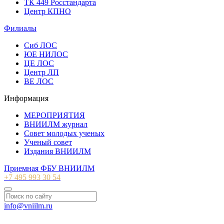
ТК 449 Росстандарта
Центр КПНО
Филиалы
Сиб ЛОС
ЮЕ НИЛОС
ЦЕ ЛОС
Центр ЛП
ВЕ ЛОС
Информация
МЕРОПРИЯТИЯ
ВНИИЛМ журнал
Совет молодых ученых
Ученый совет
Издания ВНИИЛМ
Приемная ФБУ ВНИИЛМ
+7 495 993 30 54
info@vniilm.ru
© 2007-2026 ФБУ ВНИИЛМ