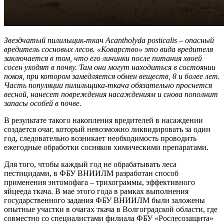
Звездчатый пилильщик-ткач Acantholyda posticalis – опасный
вредитель сосновых лесов. «Коварство» это вида вредителя
заключается в том, что его личинки после питания хвоей
сосен уходят в почву. Там они могут находиться в состоянии
покоя, при котором замедляется обмен веществ, 8 и более лет.
Часть популяции пилильщика-ткача обязательно проснется
весной, нанесет повреждения насаждениям и снова пополнит
запасы особей в почве.
В результате такого накопления вредителей в насаждении
создается очаг, который невозможно ликвидировать за один
год, следовательно возникает необходимость проводить
ежегодные обработки сосняков химическими препаратами.
Для того, чтобы каждый год не обрабатывать леса
пестицидами, в ФБУ ВНИИЛМ разработан способ
применения энтомофага – трихограммы, эффективного
яйцееда ткача. В мае этого года в рамках выполнения
государственного задания ФБУ ВНИИЛМ были заложены
опытные участки в очагах ткача в Волгоградской области, где
совместно со специалистами филиала ФБУ «Рослесозащита»