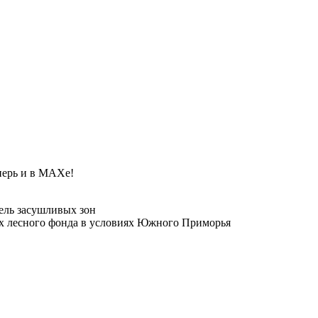
ерь и в МАХе!
ель засушливых зон
ях лесного фонда в условиях Южного Приморья