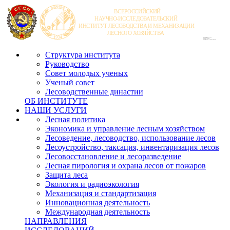
Структура института
Руководство
Совет молодых ученых
Ученый совет
Лесоводственные династии
ОБ ИНСТИТУТЕ
НАШИ УСЛУГИ
Лесная политика
Экономика и управление лесным хозяйством
Лесоведение, лесоводство, использование лесов
Лесоустройство, таксация, инвентаризация лесов
Лесовосстановление и лесоразведение
Лесная пирология и охрана лесов от пожаров
Защита леса
Экология и радиоэкология
Механизация и стандартизация
Инновационная деятельность
Международная деятельность
НАПРАВЛЕНИЯ