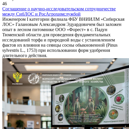
46
Соглашение о научно-исследовательском сотрудничестве
между СибЛОС и РосАгрохимслужбой
Инженером I категории филиала ФБУ ВНИИЛМ «Сибирская
ЛОС» Галановым Александром Эдуардовичем был заложен
опыт в лесном питомнике ООО «Форест» в с. Падун
Тюменской области для проведения фундаментальных
исследований торфа и природной воды с установлением
фактов их влияния на сеянцы сосны обыкновенной (Pinus
sylvestris L., 1753) при использовании форм удобрения
длительного действия.