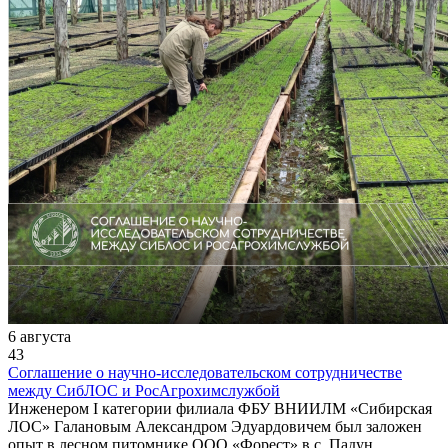
6 августа
43
Соглашение о научно-исследовательском сотрудничестве
между СибЛОС и РосАгрохимслужбой
Инженером I категории филиала ФБУ ВНИИЛМ «Сибирская
ЛОС» Галановым Александром Эдуардовичем был заложен
опыт в лесном питомнике ООО «Форест» в с. Падун