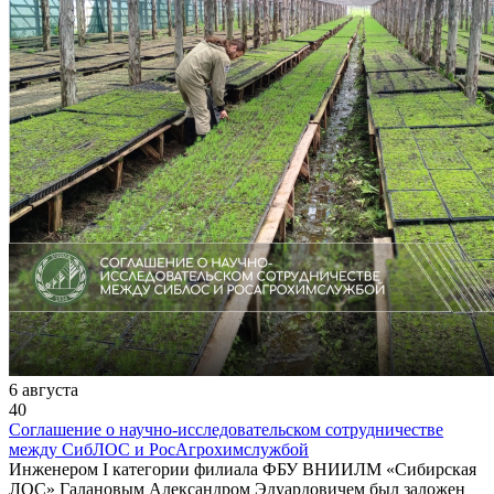
6 августа
40
Соглашение о научно-исследовательском сотрудничестве
между СибЛОС и РосАгрохимслужбой
Инженером I категории филиала ФБУ ВНИИЛМ «Сибирская
ЛОС» Галановым Александром Эдуардовичем был заложен