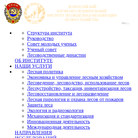
Структура института
Руководство
Совет молодых ученых
Ученый совет
Лесоводственные династии
ОБ ИНСТИТУТЕ
НАШИ УСЛУГИ
Лесная политика
Экономика и управление лесным хозяйством
Лесоведение, лесоводство, использование лесов
Лесоустройство, таксация, инвентаризация лесов
Лесовосстановление и лесоразведение
Лесная пирология и охрана лесов от пожаров
Защита леса
Экология и радиоэкология
Механизация и стандартизация
Инновационная деятельность
Международная деятельность
НАПРАВЛЕНИЯ