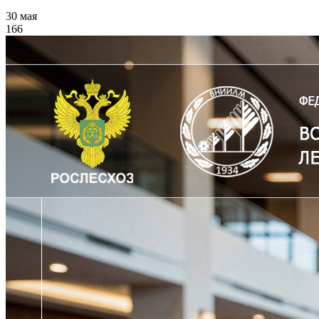
30 мая
166