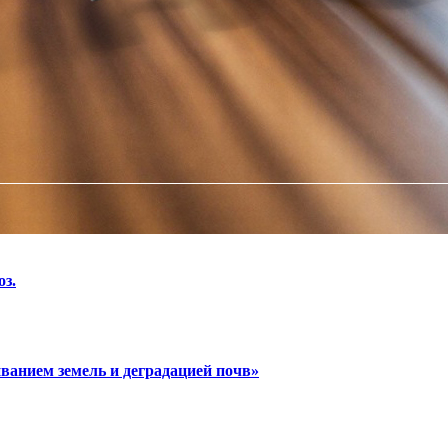
з.
ванием земель и деградацией почв»