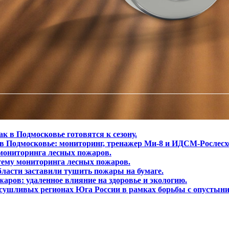
ак в Подмосковье готовятся к сезону.
 Подмосковье: мониторинг, тренажер Ми-8 и ИДСМ-Рослесхо
мониторинга лесных пожаров.
ему мониторинга лесных пожаров.
бласти заставили тушить пожары на бумаге.
аров: удаленное влияние на здоровье и экологию.
сушливых регионах Юга России в рамках борьбы с опустыни