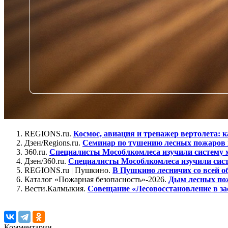
REGIONS.ru.
Космос, авиация и тренажер вертолета: к
Дзен/Regions.ru.
Семинар по тушению лесных пожаров в
360.ru.
Специалисты Мособлкомлеса изучили систему 
Дзен/360.ru.
Специалисты Мособлкомлеса изучили сист
REGIONS.ru | Пушкино.
В Пушкино лесничих со всей о
Каталог «Пожарная безопасность»-2026.
Дым лесных пож
Вести.Калмыкия.
Совещание «Лесовосстановление в за
Комментарии