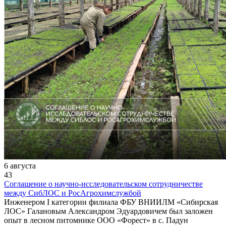
6 августа
43
Соглашение о научно-исследовательском сотрудничестве
между СибЛОС и РосАгрохимслужбой
Инженером I категории филиала ФБУ ВНИИЛМ «Сибирская
ЛОС» Галановым Александром Эдуардовичем был заложен
опыт в лесном питомнике ООО «Форест» в с. Падун