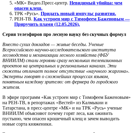
«МК» Видео.Пресс-центр.
Невидимый убийца: чем
опасен клещ.
ТРК «Русь».
Придать новый импульс развития.
РЕН-ТВ.
Как устроен мир с Тимофеем Баженовым —
Приручить пламя (12.05.2026).
Серия телеэфиров про лесную науку без скучных формул
Вместо сухих докладов — живые беседы. Ученые
Всероссийского научно-исследовательского института
лесоводства и механизации лесного хозяйства (ФБУ
ВНИИЛМ) стали героями сразу нескольких телевизионных
проектов на центральных и региональных каналах. Эти
сюжеты отличает полное отсутствие «научного жаргона».
Эксперты говорят о сложнейших процессах языком,
понятным каждому зрителю: от фермера до городского
жителя.
В эфире программ «Как устроен мир с Тимофеем Баженовым»
на РЕН-ТВ, в репортажах «Вестей» из Калмыкии и
Татарстана, в пресс-центре «МК» и на ТРК «Русь» ученые
ВНИИЛМ объясняют почему горят леса, как оживить
пустыню, чем опасен крошечный клещ и зачем выводить
новые сорта княженики.