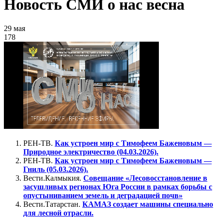
Новость СМИ о нас весна
29 мая
178
РЕН-ТВ.
Как устроен мир с Тимофеем Баженовым —
Природное электричество (04.03.2026).
РЕН-ТВ.
Как устроен мир с Тимофеем Баженовым —
Гниль (05.03.2026).
Вести.Калмыкия.
Совещание «Лесовосстановление в
засушливых регионах Юга России в рамках борьбы с
опустыниванием земель и деградацией почв»
Вести.Татарстан.
КАМАЗ создает машины специально
для лесной отрасли.