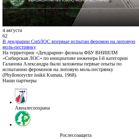
4 августа
62
В дендрарии СибЛОС впервые испытан феромон на липовую
моль-пестрянку
На территории «Дендрария» филиала ФБУ ВНИИЛМ
«Сибирская ЛОС» по инициативе инженера I-й категории
Галанова Александра были заложены первые опыты по
испытанию феромонов на липовую моль-пестрянку
(Phyllonorycter issikii Kumata, 1968).
Наши партнеры
Авиалесоохрана
Рослесозащита