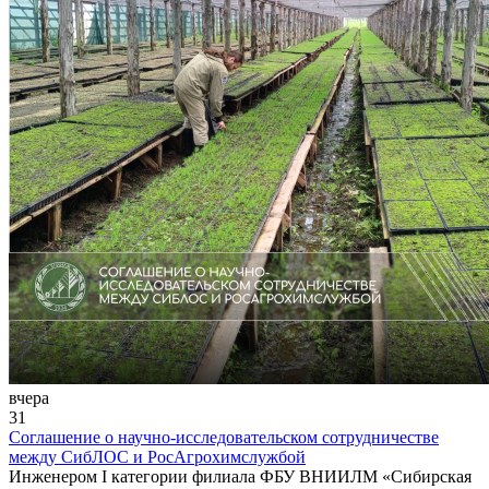
вчера
31
Соглашение о научно-исследовательском сотрудничестве
между СибЛОС и РосАгрохимслужбой
Инженером I категории филиала ФБУ ВНИИЛМ «Сибирская