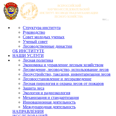
Структура института
Руководство
Совет молодых ученых
Ученый совет
Лесоводственные династии
ОБ ИНСТИТУТЕ
НАШИ УСЛУГИ
Лесная политика
Экономика и управление лесным хозяйством
Лесоведение, лесоводство, использование лесов
Лесоустройство, таксация, инвентаризация лесов
Лесовосстановление и лесоразведение
Лесная пирология и охрана лесов от пожаров
Защита леса
Экология и радиоэкология
Механизация и стандартизация
Инновационная деятельность
Международная деятельность
НАПРАВЛЕНИЯ