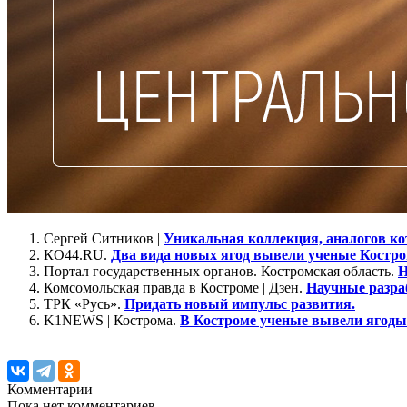
Сергей Ситников |
Уникальная коллекция, аналогов ко
КО44.RU.
Два вида новых ягод вывели ученые Костр
Портал государственных органов. Костромская область.
Н
Комсомольская правда в Костроме | Дзен.
Научные разра
ТРК «Русь».
Придать новый импульс развития.
K1NEWS | Кострома.
В Костроме ученые вывели ягоды
Комментарии
Пока нет комментариев