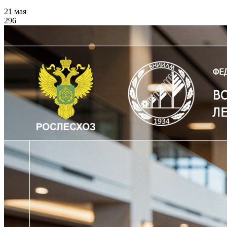
21 мая
296