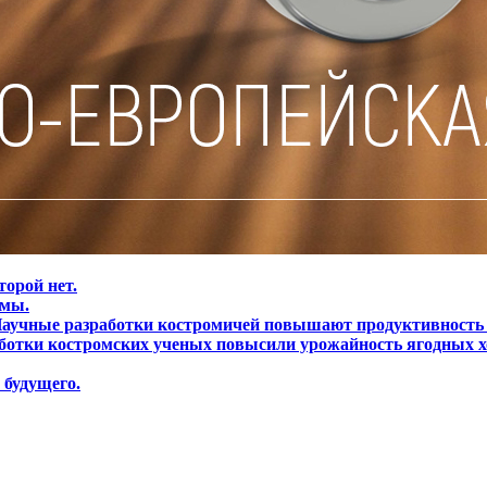
торой нет.
омы.
аучные разработки костромичей повышают продуктивность 
ботки костромских ученых повысили урожайность ягодных хо
 будущего.