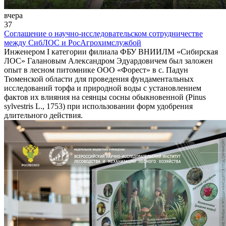
вчера
37
Соглашение о научно-исследовательском сотрудничестве
между СибЛОС и РосАгрохимслужбой
Инженером I категории филиала ФБУ ВНИИЛМ «Сибирская
ЛОС» Галановым Александром Эдуардовичем был заложен
опыт в лесном питомнике ООО «Форест» в с. Падун
Тюменской области для проведения фундаментальных
исследований торфа и природной воды с установлением
фактов их влияния на сеянцы сосны обыкновенной (Pinus
sylvestris L., 1753) при использовании форм удобрения
длительного действия.