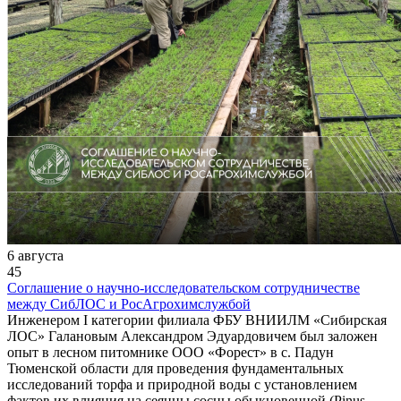
6 августа
45
Соглашение о научно-исследовательском сотрудничестве
между СибЛОС и РосАгрохимслужбой
Инженером I категории филиала ФБУ ВНИИЛМ «Сибирская
ЛОС» Галановым Александром Эдуардовичем был заложен
опыт в лесном питомнике ООО «Форест» в с. Падун
Тюменской области для проведения фундаментальных
исследований торфа и природной воды с установлением
фактов их влияния на сеянцы сосны обыкновенной (Pinus