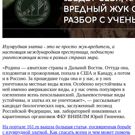
Изумрудная златка - это не просто жук-вредитель, а
настоящая международная преступница, подчистую
уничтожающая ясени в разных странах мира.
«Родина — азиатские страны и Дальний Восток. Оттуда она,
плодовитая и прожорливая, попала в США и Канаду, а потом
и в Россию. За прошедшие годы она и у нас, и у них
уничтожила местные виды ясеня. Особенно неустойчивы к
ней именно американские виды, а у нас очень популярен в
озеленении ясень пенсильванский. Дальневосточные виды
устойчивы, и златка их не уничтожает», — рассказывает
кандидат биологических наук, заслуженный лесовод
Российской Федерации, зав. лабораторией инвазивных и
карантинных организмов ФБУ ВНИИЛМ Юрий Гниненко.
На портале 161.ru вышла большая статья, посвященная борьбе
с изумрудной златкой. Как спасать ясени и чем может помочь