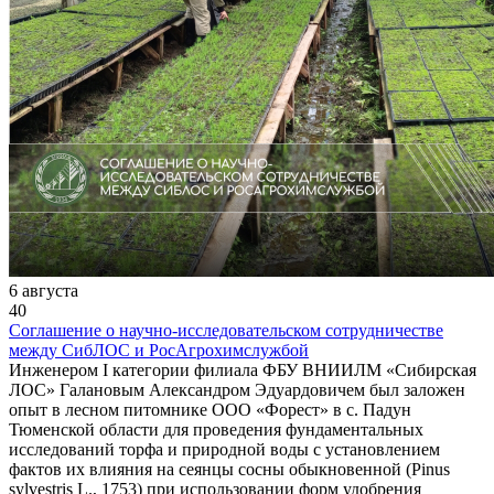
6 августа
40
Соглашение о научно-исследовательском сотрудничестве
между СибЛОС и РосАгрохимслужбой
Инженером I категории филиала ФБУ ВНИИЛМ «Сибирская
ЛОС» Галановым Александром Эдуардовичем был заложен
опыт в лесном питомнике ООО «Форест» в с. Падун
Тюменской области для проведения фундаментальных
исследований торфа и природной воды с установлением
фактов их влияния на сеянцы сосны обыкновенной (Pinus
sylvestris L., 1753) при использовании форм удобрения