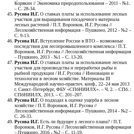
Корякин // Экономика природопользования – 2011 - №1.
– С. 28-34.
Русова И.Г.
О ставках платы за использование лесных
участков для выращивания посадочного материала
лесных растений / П.Т. Воронков, И.Г. Русова //
Лесохозяйственная информация – Пушкино, 2012 - №2 –
С. 9-13.
Русова И.Г.
Вступление России в ВТО – возможные
последствия для лесопромышленного комплекса / П.Т.
Воронков, И.Г. Русова // Лесохозяйственная информация
– Пушкино, 2013 - №1 – С. 13-20.
Русова И.Г.
О ставках платы за использование лесных
участков для производства и переработки рыбы и
рыбной продукции / И.Г. Русова // Инновации и
технологии в лесном хозяйстве. Материалы III
Международной научно-практич. конф., 22–24 мая 2013
г. Санкт–Петербург, ФБУ «СПбНИИЛХ». – Ч. 2. – СПб. :
СПбНИИЛХ, 2013. – С. 201–207.
Русова И.Г.
О подходах к оценке ущерба в лесном
хозяйстве / П.Т. Воронков, И.Г. Русова //
Лесохозяйственная информация – Пушкино, 2014 - №2 –
С. 26-33.
Русова И.Г.
Есть ли будущее у лесного плана? / П.Т.
Воронков, И.Г. Русова // Лесохозяйственная информация
– Пушкино, 2016 - №2 – С. 11-19.