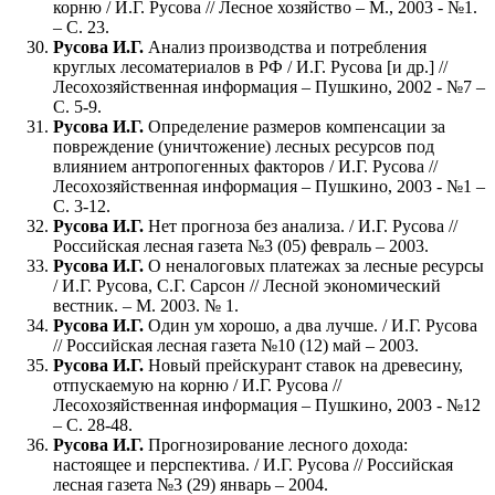
корню / И.Г. Русова // Лесное хозяйство – М., 2003 - №1.
– С. 23.
Русова И.Г.
Анализ производства и потребления
круглых лесоматериалов в РФ / И.Г. Русова [и др.] //
Лесохозяйственная информация – Пушкино, 2002 - №7 –
С. 5-9.
Русова И.Г.
Определение размеров компенсации за
повреждение (уничтожение) лесных ресурсов под
влиянием антропогенных факторов / И.Г. Русова //
Лесохозяйственная информация – Пушкино, 2003 - №1 –
С. 3-12.
Русова И.Г.
Нет прогноза без анализа. / И.Г. Русова //
Российская лесная газета №3 (05) февраль – 2003.
Русова И.Г.
О неналоговых платежах за лесные ресурсы
/ И.Г. Русова, С.Г. Сарсон // Лесной экономический
вестник. – М. 2003. № 1.
Русова И.Г.
Один ум хорошо, а два лучше. / И.Г. Русова
// Российская лесная газета №10 (12) май – 2003.
Русова И.Г.
Новый прейскурант ставок на древесину,
отпускаемую на корню / И.Г. Русова //
Лесохозяйственная информация – Пушкино, 2003 - №12
– С. 28-48.
Русова И.Г.
Прогнозирование лесного дохода:
настоящее и перспектива. / И.Г. Русова // Российская
лесная газета №3 (29) январь – 2004.