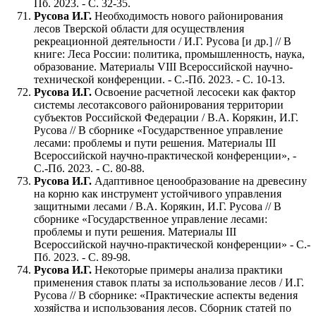
Пб. 2023. - С. 32-35.
Русова И.Г.
Необходимость нового районирования
лесов Тверской области для осуществления
рекреационной деятельности / И.Г. Русова [и др.] // В
книге: Леса России: политика, промышленность, наука,
образование. Материалы VIII Всероссийской научно-
технической конференции. - С.-Пб. 2023. - С. 10-13.
Русова И.Г.
Освоение расчетной лесосеки как фактор
системы лесотаксового районирования территории
субъектов Российской Федерации / В.А. Корякин, И.Г.
Русова // В сборнике «Государственное управление
лесами: проблемы и пути решения. Материалы III
Всероссийской научно-практической конференции», -
С.-Пб. 2023. - С. 80-88.
Русова И.Г.
Адаптивное ценообразование на древесину
на корню как инструмент устойчивого управления
защитными лесами / В.А. Корякин, И.Г. Русова // В
сборнике «Государственное управление лесами:
проблемы и пути решения. Материалы III
Всероссийской научно-практической конференции» - С.-
Пб. 2023. - С. 89-98.
Русова И.Г.
Некоторые примеры анализа практики
применения ставок платы за использование лесов / И.Г.
Русова // В сборнике: «Практические аспекты ведения
хозяйства и использования лесов. Сборник статей по