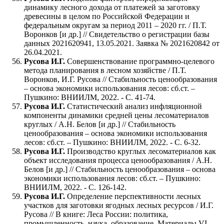
динамику лесного дохода от платежей за заготовку
древесины в целом по Российской Федерации и
федеральным округам за период 2011 – 2020 гг. / П.Т.
Воронков [и др.] // Свидетельство о регистрации базы
данных 2021620941, 13.05.2021. Заявка № 2021620842 от
26.04.2021.
Русова И.Г.
Совершенствование программно-целевого
метода планирования в лесном хозяйстве / П.Т.
Воронков, И.Г. Русова // Стабильность ценообразования
– основа экономики использования лесов: сб.ст. –
Пушкино: ВНИИЛМ, 2022. - С. 41-74.
Русова И.Г.
Статистический анализ инфляционной
компоненты динамики средней цены лесоматериалов
круглых / А.Н. Белов [и др.] // Стабильность
ценообразования – основа экономики использования
лесов: сб.ст. – Пушкино: ВНИИЛМ, 2022. - С. 6-32.
Русова И.Г.
Производство круглых лесоматериалов как
объект исследования процесса ценообразования / А.Н.
Белов [и др.] // Стабильность ценообразования – основа
экономики использования лесов: сб.ст. – Пушкино:
ВНИИЛМ, 2022. - С. 126-142.
Русова И.Г.
Определение перспективности лесных
участков для заготовки ягодных лесных ресурсов / И.Г.
Русова // В книге: Леса России: политика,
промышленность, наука, образование. Материалы VI