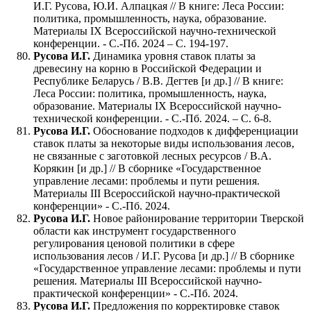
И.Г. Русова, Ю.И. Алпацкая // В книге: Леса России:
политика, промышленность, наука, образование.
Материалы IX Всероссийской научно-технической
конференции. - С.-Пб. 2024 – С. 194-197.
Русова И.Г.
Динамика уровня ставок платы за
древесину на корню в Российской Федерации и
Республике Беларусь / В.В. Дегтев [и др.] // В книге:
Леса России: политика, промышленность, наука,
образование. Материалы IX Всероссийской научно-
технической конференции. - С.-Пб. 2024. – С. 6-8.
Русова И.Г.
Обоснование подходов к дифференциации
ставок платы за некоторые виды использования лесов,
не связанные с заготовкой лесных ресурсов / В.А.
Корякин [и др.] // В сборнике «Государственное
управление лесами: проблемы и пути решения.
Материалы III Всероссийской научно-практической
конференции» - С.-Пб. 2024.
Русова И.Г.
Новое районирование территории Тверской
области как инструмент государственного
регулирования ценовой политики в сфере
использования лесов / И.Г. Русова [и др.] // В сборнике
«Государственное управление лесами: проблемы и пути
решения. Материалы III Всероссийской научно-
практической конференции» - С.-Пб. 2024.
Русова И.Г.
Предложения по корректировке ставок