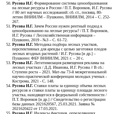
Русова И.Г.
Формирование системы ценообразования
на лесные ресурсы в России / П.Т. Воронков, И.Г. Русова
// 80 лет научных исследований: сб. ст., посвящ. 80-
летию ВНИИЛМ – Пушкино, ВНИИЛМ, 2014 – С. 252-
267.
Русова И.Г.
Зачем России нужен рентный подход к
ценообразованию на лесные ресурсы? / П.Т. Воронков,
И.Г. Русова // Лесохозяйственная информация –
Пушкино, 2019 - №3 – С. 61-72.
Русова И.Г.
Методика подбора лесных участков,
перспективных для аренды с целью заготовки плодов
лесных ягодных растений / И.Г. Русова [и др.] –
Пушкино: ФБУ ВНИИЛМ, 2021 г. – 20 с.
Русова И.Г.
Легитимизация размещения рекламы на
лесных участках / Д.Д. Иванова, И.Г. Русова // В сб.:
Ступени роста – 2021. Мат-лы 73-й межрегиональной
научно-практической конференции молодых ученых -
Кострома, 2021 - С. 148.
Русова И.Г.
Ставки платы за единицу объема лесных
ресурсов и ставки платы за единицу площади лесного
участка, находящегося в федеральной собственности /
П.Т. Воронков [и др.] // Свидетельство о регистрации
базы данных 2021620567, 25.03.2021. Заявка №
2021620422 от 17.03.2021.
Русова И.Г.
Индексы факторов, определяющих