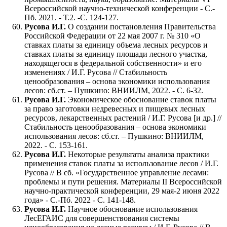
Всероссийской научно-технической конференции - С.-
Пб. 2021. - Т.2. -С. 124-127.
Русова И.Г.
О создании постановления Правительства
Российской Федерации от 22 мая 2007 г. № 310 «О
ставках платы за единицу объема лесных ресурсов и
ставках платы за единицу площади лесного участка,
находящегося в федеральной собственности» и его
изменениях / И.Г. Русова // Стабильность
ценообразования – основа экономики использования
лесов: сб.ст. – Пушкино: ВНИИЛМ, 2022. - С. 6-32.
Русова И.Г.
Экономическое обоснование ставок платы
за право заготовки недревесных и пищевых лесных
ресурсов, лекарственных растений / И.Г. Русова [и др.] //
Стабильность ценообразования – основа экономики
использования лесов: сб.ст. – Пушкино: ВНИИЛМ,
2022. - С. 153-161.
Русова И.Г.
Некоторые результаты анализа практики
применения ставок платы за использование лесов / И.Г.
Русова // В сб. «Государственное управление лесами:
проблемы и пути решения. Материалы II Всероссийской
научно-практической конференции, 29 мая-2 июня 2022
года» - С.-Пб. 2022 - С. 141-148.
Русова И.Г.
Научное обоснование использования
ЛесЕГАИС для совершенствования системы