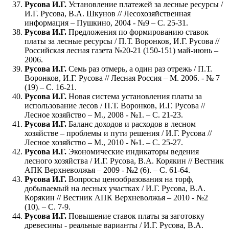
Русова И.Г.
Установление платежей за лесные ресурсы /
И.Г. Русова, В.А. Шкунов // Лесохозяйственная
информация – Пушкино, 2004 - №9 – С. 25-31.
Русова И.Г.
Предложения по формированию ставок
платы за лесные ресурсы / П.Т. Воронков, И.Г. Русова //
Российская лесная газета №20-21 (150-151) май-июнь –
2006.
Русова И.Г.
Семь раз отмерь, а один раз отрежь / П.Т.
Воронков, И.Г. Русова // Лесная Россия – М. 2006. - № 7
(19) – С. 16-21.
Русова И.Г.
Новая система установления платы за
использование лесов / П.Т. Воронков, И.Г. Русова //
Лесное хозяйство – М., 2008 - №1. – С. 21-23.
Русова И.Г.
Баланс доходов и расходов в лесном
хозяйстве – проблемы и пути решения / И.Г. Русова //
Лесное хозяйство – М., 2010 - №1. – С. 25-27.
Русова И.Г.
Экономические индикаторы ведения
лесного хозяйства / И.Г. Русова, В.А. Корякин // Вестник
АПК Верхневолжья – 2009 - №2 (6). – С. 61-64.
Русова И.Г.
Вопросы ценообразования на торф,
добываемый на лесных участках / И.Г. Русова, В.А.
Корякин // Вестник АПК Верхневолжья – 2010 - №2
(10). – С. 7-9.
Русова И.Г.
Повышение ставок платы за заготовку
древесины - реальные варианты / И.Г. Русова, В.А.