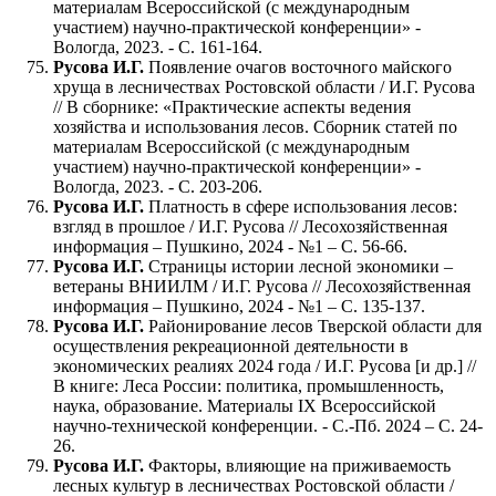
материалам Всероссийской (с международным
участием) научно-практической конференции» -
Вологда, 2023. - С. 161-164.
Русова И.Г.
Появление очагов восточного майского
хруща в лесничествах Ростовской области / И.Г. Русова
// В сборнике: «Практические аспекты ведения
хозяйства и использования лесов. Сборник статей по
материалам Всероссийской (с международным
участием) научно-практической конференции» -
Вологда, 2023. - С. 203-206.
Русова И.Г.
Платность в сфере использования лесов:
взгляд в прошлое / И.Г. Русова // Лесохозяйственная
информация – Пушкино, 2024 - №1 – С. 56-66.
Русова И.Г.
Страницы истории лесной экономики –
ветераны ВНИИЛМ / И.Г. Русова // Лесохозяйственная
информация – Пушкино, 2024 - №1 – С. 135-137.
Русова И.Г.
Районирование лесов Тверской области для
осуществления рекреационной деятельности в
экономических реалиях 2024 года / И.Г. Русова [и др.] //
В книге: Леса России: политика, промышленность,
наука, образование. Материалы IX Всероссийской
научно-технической конференции. - С.-Пб. 2024 – С. 24-
26.
Русова И.Г.
Факторы, влияющие на приживаемость
лесных культур в лесничествах Ростовской области /