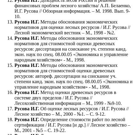
Русова И.Г.
Доходность лесов России и решение
финансовых проблем лесного хозяйства/ А.П. Белаенко,
И.Г. Русова // Обзорная информация. – М. 1998. Вып. 9-
10.
Русова И.Г.
Методы обоснования экономических
нормативов для оценки лесных ресурсов / И.Г. Русова //
Лесной экономический вестник – М., 1998 - №2.
Русова И.Г.
Методы обоснования экономических
нормативов для стоимостной оценки древесных
ресурсов: диссертация на соискание уч. степени канд.
экон. наук по спец. 08.00.05 «Экономика и управление
народным хозяйством» - М., 1998.
Русова И.Г.
Методы обоснования экономических
нормативов для стоимостной оценки древесных
ресурсов: автореф. диссертации на соискание уч.
степени канд. экон. наук по спец. 08.00.05 «Экономика и
управление народным хозяйством» - М., 1998.
Русова И.Г.
Метод оценки древесных ресурсов в
системе двух пределов / И.Г. Русова //
Лесохозяйственная информация – М., 1999 - №9-10.
Русова И.Г.
Об оценке лесных ресурсов / И.Г. Русова //
Лесное хозяйство – М., 2000 - №1. – С. 9-12.
Русова И.Г.
Определение стоимости работ по лесной
сертификации / И.Г. Русова [и др.] // Лесное хозяйство –
М., 2001 - №5 – С. 19-22.