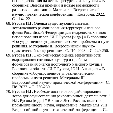
ценообразования на лесные ресурсы / И.Г. Русова // В
сборнике: Вызовы времени и новые возможности
развития организаций. Материалы Всероссийской
научно-практической конференции – Кострома, 2022. -
С. 114-122.
Русова И.Г.
Оценка существующей системы
лесотаксового районирования территории лесного
фонда Российской Федерации для недревесных видов
использования лесов / И.Г. Русова [и др.] // В сборнике
«Государственное управление лесами: проблемы и пути
решения. Материалы III Всероссийской научно-
практической конференции» - С.-Пб. 2023. - С. 240-256.
Русова И.Г.
Экономическая оценка эффективности
выращивания сосновых культур и проблема
формирования очагов восточного майского хруща в
Ростовской области / И.Г. Русова, Ю.И. Алпацкая // В
сборнике «Государственное управление лесами:
проблемы и пути решения. Материалы III
Всероссийской научно-практической конференции» - С.-
Пб. 2023. - С. 230-239.
Русова И.Г.
Необходимость нового районирования
лесов для осуществления рекреационной деятельности /
И.Г. Русова [и др.] // В книге: Леса России: политика,
промышленность, наука, образование. Материалы VIII
Всероссийской научно-технической конференции. - С.-