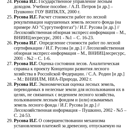
Русова И.Г.
Государственное управление лесным
доходом. Учебное пособие. / А.П. Петров [и др.] –
Пушкино: ГОУ ВИПКЛХ, 2000 г.
Русова И.Г.
Расчет стоимости работ по лесной
рекультивации нарушенных земель лесного фонда (на
примере АО "Сургутнефтегаз") / И.Г. Русова [и др.] //
Лесохозяйственная обзорная экспресс-информация – М.,
ВНИИЦлесресурс, 2001 - №1 – С. 16-23.
Русова И.Г
. Определение стоимости работ по лесной
сертификации / И.Г. Русова [и др.] // Лесохозяйственная
обзорная экспресс-информация – М., ВНИИЦлесресурс,
2001 - №2 – С. 1-6.
Русова И.Г.
Оценка состояния лесов. Аналитическая
справка к проекту Концепции развития лесного
хозяйства в Российской Федерации. / С.А. Родин [и др.]
– М.: ВНИИЛМ, НИА-Природа, 2002 г.
Русова И.Г.
Экономическая оценка лесных земель,
переводимых в нелесные земли для использования их в
целях, не связанных с ведением лесного хозяйства,
пользованием лесным фондом и (или) изымаемых
земель лесного фонда / И.Г. Русова [и др.] //
Лесохозяйственная информация – Пушкино, 2002 - №5 –
С. 24-53.
Русова И.Г.
О совершенствовании механизма
установления платежей за древесину, отпускаемую на