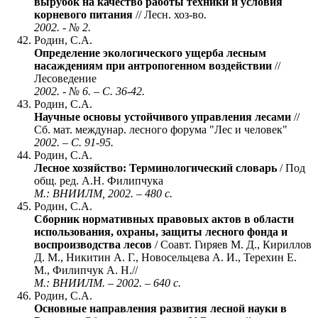
вырубок на качество работы техники и условия
корневого питания
// Лесн. хоз-во.
2002. - № 2.
Родин, С.А.
Определение экологического ущерба лесным
насаждениям при антропогенном воздействии
//
Лесоведение
2002. - № 6. – С. 36-42.
Родин, С.А.
Научные основы устойчивого управления лесами
//
Сб. мат. междунар. лесного форума "Лес и человек"
2002. – С. 91-95.
Родин, С.А.
Лесное хозяйство: Терминологический словарь
/ Под
общ. ред. А.Н. Филипчука
М.: ВНИИЛМ, 2002. – 480 с.
Родин, С.А.
Сборник нормативных правовых актов в области
использования, охраны, защиты лесного фонда и
воспроизводства лесов
/ Соавт. Гиряев М. Д., Кириллов
Д. М., Никитин А. Г., Новосельцева А. И., Терехин Е.
М., Филипчук А. Н.//
М.: ВНИИЛМ. – 2002. – 640 с.
Родин, С.А.
Основные направления развития лесной науки в