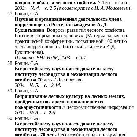
кадров в области лесного хозяйства.
// Лесн. хоз-во.
2003. – № 4. – с. 2-5 (в соавторстве с Н. А. Моисеевым).
Родин, С.А.
Научная и организационная деятельность члена-
корреспондента Россельхозакадемии А. Д.
Букштынова.
Вопросы развития лесного хозяйства
России в современных условиях. (Материалы научно-
практической конференции, посвященной 100-летию
члена-корреспондента Россельхозакадемии А.Д.
Букштынова).
Пушкино: ВНИИЛМ, 2003. – с.5-7.
Родин, С.А.
Всероссийскому научно-исследовательскому
институту лесоводства и механизации лесного
хозяйства 70 лет.
// Лесн. хоз-во.
2004. - № 5. – с. 12-14.
Родин, С.А.
Выращивание лесных культур на лесных землях,
пройденных пожарами и повышение их
пожароустойчивости
// Лесохозяйственная информация
2004. - № 8. – с. 2-6.
Родин, С.А.
Всероссийскому научно-исследовательскому
институту лесоводства и механизации лесного
хозяйства - 70 лет
//Лесохозяйственная информация