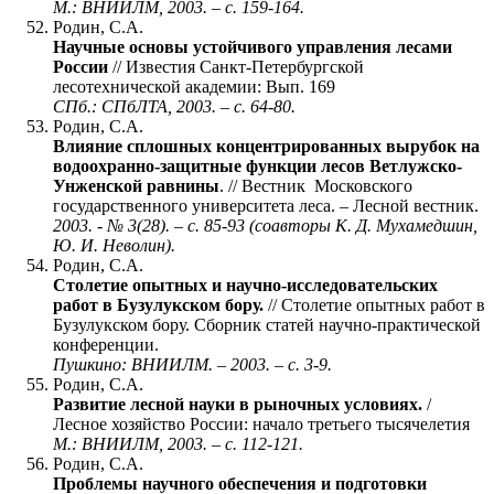
М.: ВНИИЛМ, 2003. – с. 159-164.
Родин, С.А.
Научные основы устойчивого управления лесами
России
// Известия Санкт-Петербургской
лесотехнической академии: Вып. 169
СПб.: СПбЛТА, 2003. – с. 64-80.
Родин, С.А.
Влияние сплошных концентрированных вырубок на
водоохранно-защитные функции лесов Ветлужско-
Унженской равнины
. // Вестник Московского
государственного университета леса. – Лесной вестник.
2003. - № 3(28). – с. 85-93 (соавторы К. Д. Мухамедшин,
Ю. И. Неволин).
Родин, С.А.
Столетие опытных и научно-исследовательских
работ в Бузулукском бору.
// Столетие опытных работ в
Бузулукском бору. Сборник статей научно-практической
конференции.
Пушкино: ВНИИЛМ. – 2003. – с. 3-9.
Родин, С.А.
Развитие лесной науки в рыночных условиях.
/
Лесное хозяйство России: начало третьего тысячелетия
М.: ВНИИЛМ, 2003. – с. 112-121.
Родин, С.А.
Проблемы научного обеспечения и подготовки