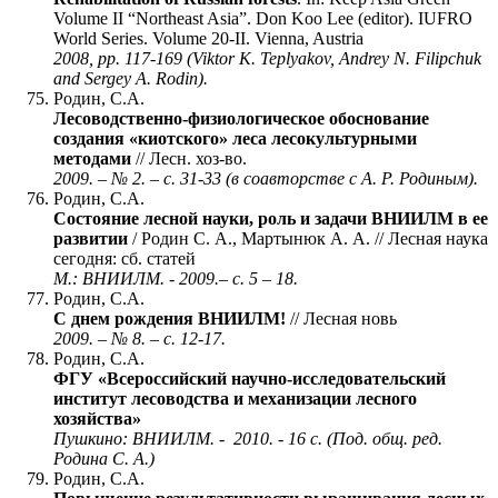
Volume II “Northeast Asia”. Don Koo Lee (editor). IUFRO
World Series. Volume 20-II. Vienna, Austria
2008, pp. 117-169 (Viktor K. Teplyakov, Andrey N. Filipchuk
and Sergey A. Rodin).
Родин, С.А.
Лесоводственно-физиологическое обоснование
создания «киотского» леса лесокультурными
методами
// Лесн. хоз-во.
2009. – № 2. – с. 31-33 (в соавторстве с А. Р. Родиным).
Родин, С.А.
Состояние лесной науки, роль и задачи ВНИИЛМ в ее
развитии
/ Родин С. А., Мартынюк А. А. // Лесная наука
сегодня: сб. статей
М.: ВНИИЛМ. - 2009.– с. 5 – 18.
Родин, С.А.
С днем рождения ВНИИЛМ!
// Лесная новь
2009. – № 8. – с. 12-17.
Родин, С.А.
ФГУ «Всероссийский научно-исследовательский
институт лесоводства и механизации лесного
хозяйства»
Пушкино: ВНИИЛМ. - 2010. - 16 с. (Под. общ. ред.
Родина С. А.)
Родин, С.А.