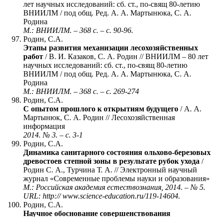
лет научных исследований: сб. ст., по-свящ 80-летию
ВНИИЛМ / под общ. Ред. А. А. Мартынюка, С. А.
Родина
М.: ВНИИЛМ. – 368 с. – с. 90-96.
Родин, С.А.
Этапы развития механизации лесохозяйственных
работ
/ В. И. Казаков, С. А. Родин // ВНИИЛМ – 80 лет
научных исследований: сб. ст., по-свящ 80-летию
ВНИИЛМ / под общ. Ред. А. А. Мартынюка, С. А.
Родина
М.: ВНИИЛМ. – 368 с. – с. 269-274
Родин, С.А.
С опытом прошлого к открытиям будущего
/ А. А.
Мартынюк, С. А. Родин // Лесохозяйственная
информация
2014. № 3. – с. 3-1
Родин, С.А.
Динамика санитарного состояния ольхово-березовых
древостоев степной зоны в результате рубок ухода
/
Родин С. А., Турчина Т. А. // Электронный научный
журнал «Современные проблемы науки и образования»
М.: Российская академия естествознания, 2014. – № 5.
URL: http:// www.science-education.ru/119-14604.
Родин, С.А.
Научное обоснование совершенствования