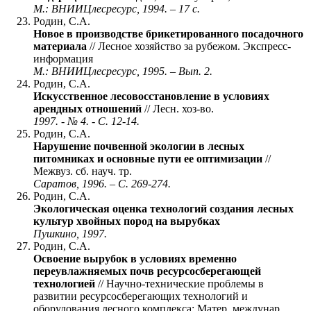
М.: ВНИИЦлесресурс, 1994. – 17 с.
Родин, С.А.
Новое в производстве брикетированного посадочного
материала
// Лесное хозяйство за рубежом. Экспресс-
информация
М.: ВНИИЦлесресурс, 1995. – Вып. 2.
Родин, С.А.
Искусственное лесовосстановление в условиях
арендных отношений
// Лесн. хоз-во.
1997. - № 4. - С. 12-14.
Родин, С.А.
Нарушение почвенной экологии в лесных
питомниках и основные пути ее оптимизации
//
Межвуз. сб. науч. тр.
Саратов, 1996. – С. 269-274.
Родин, С.А.
Экологическая оценка технологий создания лесных
культур хвойных пород на вырубках
Пушкино, 1997.
Родин, С.А.
Освоение вырубок в условиях временно
переувлажняемых почв ресурсосберегающей
технологией
// Научно-технические проблемы в
развитии ресурсосберегающих технологий и
оборудования лесного комплекса: Матер. междунар.