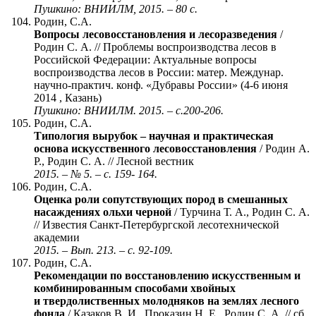
Пушкино: ВНИИЛМ, 2015. – 80 с.
Родин, С.А.
Вопросы лесовосстановления и лесоразведения
/
Родин С. А. // Проблемы воспроизводства лесов в
Российской Федерации: Актуальные вопросы
воспроизводства лесов в России: матер. Междунар.
научно-практич. конф. «Дубравы России» (4-6 июня
2014 , Казань)
Пушкино: ВНИИЛМ. 2015. – с.200-206.
Родин, С.А.
Типология вырубок – научная и практическая
основа искусственного лесовосстановления
/ Родин А.
Р., Родин С. А. // Лесной вестник
2015. – № 5. – с. 159- 164.
Родин, С.А.
Оценка роли сопутствующих пород в смешанных
насаждениях ольхи черной
/ Турчина Т. А., Родин С. А.
// Известия Санкт-Петербургской лесотехнической
академии
2015. – Вып. 213. – с. 92-109.
Родин, С.А.
Рекомендации по восстановлению искусственным и
комбинированным способами хвойных
и твердолиственных молодняков на землях лесного
фонда
/ Казаков В. И., Проказин Н. Е., Родин С. А. // сб.