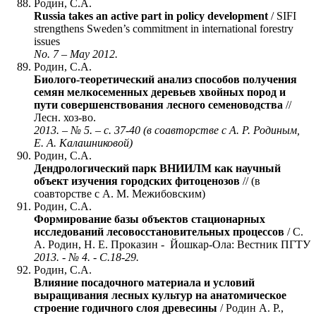
Родин, С.А.
Russia takes an active part in policy development
/ SIFI
strengthens Sweden’s commitment in international forestry
issues
No. 7 – May 2012.
Родин, С.А.
Биолого-теоретический анализ способов получения
семян мелкосеменных деревьев хвойных пород и
пути совершенствования лесного семеноводства
//
Лесн. хоз-во.
2013. – № 5. – с. 37-40 (в соавторстве с А. Р. Родиным,
Е. А. Калашниковой)
Родин, С.А.
Дендрологический парк ВНИИЛМ как научный
объект изучения городских фитоценозов
// (в
соавторстве с А. М. Межибовским)
Родин, С.А.
Формирование базы объектов стационарных
исследований лесовосстановительных процессов
/ С.
А. Родин, Н. Е. Проказин - Йошкар-Ола: Вестник ПГТУ
2013. - № 4. - С.18-29.
Родин, С.А.
Влияние посадочного материала и условий
выращивания лесных культур на анатомическое
строение годичного слоя древесины
/ Родин А. Р.,