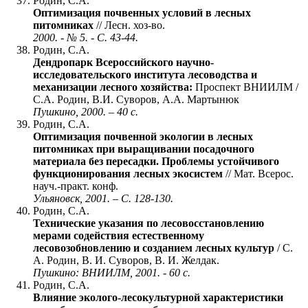
Родин, С.А.
Оптимизация почвенных условий в лесных
питомниках
// Лесн. хоз-во.
2000. - № 5. - С. 43-44.
Родин, С.А.
Дендропарк Всероссийского научно-
исследовательского института лесоводства и
механизации лесного хозяйства:
Проспект ВНИИЛМ /
С.А. Родин, В.И. Суворов, А.А. Мартынюк
Пушкино, 2000. – 40 с.
Родин, С.А.
Оптимизация почвенной экологии в лесных
питомниках при выращивании посадочного
материала без пересадки. Проблемы устойчивого
функционирования лесных экосистем
// Мат. Всерос.
науч.-практ. конф.
Ульяновск, 2001. – С. 128-130.
Родин, С.А.
Технические указания по лесовосстановлению
мерами содействия естественному
лесовозобновлению и созданием лесных культур
/ С.
А. Родин, В. И. Суворов, В. И. Желдак.
Пушкино: ВНИИЛМ, 2001. - 60 с.
Родин, С.А.
Влияние эколого-лесокультурной характеристики