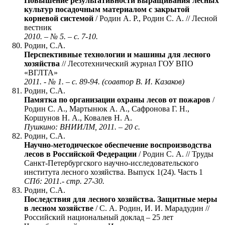
Повышение результативности выращивания лесных
культур посадочным материалом с закрытой
корневой системой
/ Родин А. Р., Родин С. А. // Лесной
вестник
2010. – № 5. – с. 7-10.
Родин, С.А.
Перспективные технологии и машины для лесного
хозяйства
// Лесотехнический журнал ГОУ ВПО
«ВГЛТА»
2011. - № 1. – с. 89-94. (соавтор В. И. Казаков)
Родин, С.А.
Памятка по организации охраны лесов от пожаров
/
Родин С. А., Мартынюк А. А., Сафронова Г. Н.,
Коршунов Н. А., Ковалев Н. А.
Пушкино: ВНИИЛМ, 2011. – 20 с.
Родин, С.А.
Научно-методическое обеспечение воспроизводства
лесов в Российской Федерации
/ Родин С. А. // Труды
Санкт-Петербургского научно-исследовательского
института лесного хозяйства. Выпуск 1(24). Часть 1
СПб: 2011.- стр. 27-30.
Родин, С.А.
Последствия для лесного хозяйства. Защитные меры
в лесном хозяйстве
/ С. А. Родин, И. И. Марадудин //
Российский национальный доклад – 25 лет