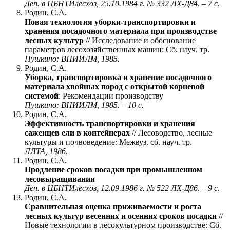
Деп. в ЦБНТИлесхоз, 25.10.1984 г. № 332 ЛХ-Д84. – 7 с.
Родин, С.А.
Новая технология уборки-транспортировки и
хранения посадочного материала при производстве
лесных культур
// Исследование и обоснование
параметров лесохозяйственных машин: Сб. науч. тр.
Пушкино: ВНИИЛМ, 1985.
Родин, С.А.
Уборка, транспортировка и хранение посадочного
материала хвойных пород с открытой корневой
системой
: Рекомендации производству
Пушкино: ВНИИЛМ, 1985. – 10 с.
Родин, С.А.
Эффективность транспортировки и хранения
саженцев ели в контейнерах
// Лесоводство, лесные
культуры и почвоведение: Межвуз. сб. науч. тр.
ЛЛТА, 1986.
Родин, С.А.
Продление сроков посадки при промышленном
лесовыращивании
Деп. в ЦБНТИлесхоз, 12.09.1986 г. № 522 ЛХ-Д86. – 9 с.
Родин, С.А.
Сравнительная оценка приживаемости и роста
лесных культур весенних и осенних сроков посадки
//
Новые технологии в лесокультурном производстве: Сб.