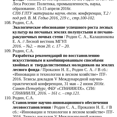
Леса России: Политика, промышленность, наука,
образование. 15-15 апреля 2016г.
СПб ГЛТУ материалы научн.-техн. конференции, Т.2 /
под ред. В. М. Гедьо 2016, 219 с., стр.100-102.
Родин, С.А.
Экологическое обоснование успешного роста лесных
культур на песчаных землях полупустыни и песчано-
ракушечных почвах степи
/ Родин С. А., Калашникова
Е. А. // Лесной вестник МГУЛ
2016. – №2. – том 20. с. 17 – 20.
Родин, С.А.
Разработка рекомендаций по восстановлению
искусственным и комбинированным способами
хвойных и твердолиственных молодняков на землях
лесного фонда
/ Проказин Н. Е., Родин С. А. // В сб.:
«Инновации и технологии в лесном хозяйстве» ITF-
2016. Тезисы докладов V Международной научно-
практической конференции, 31 мая – 2 июня 2016г.
Санкт-Петербург, ФБУ «СПбНИИЛХ». СПб:
СПбНИИЛХ, 2016. – 161 с. - стр.121.
Родин, С.А.
Становление научно-инновационного обеспечения
лесовосстановления
/ Родин С. А., Проказин Н. Е. // В
сб.: «Инновации и технологии в лесном хозяйстве» ITF-
2016. Тезисы докладов V Международной научно-