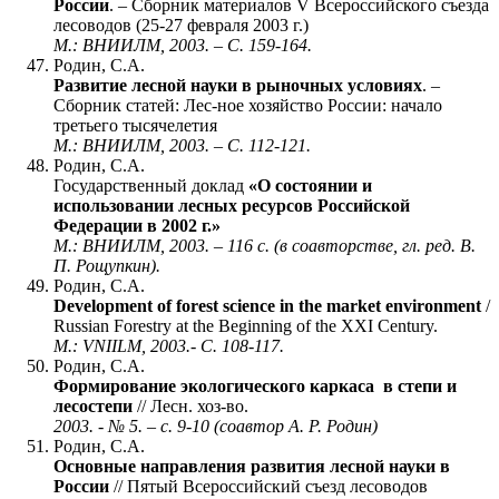
России
. – Сборник материалов V Всероссийского съезда
лесоводов (25-27 февраля 2003 г.)
М.: ВНИИЛМ, 2003. – С. 159-164.
Родин, С.А.
Развитие лесной науки в рыночных условиях
. –
Сборник статей: Лес-ное хозяйство России: начало
третьего тысячелетия
М.: ВНИИЛМ, 2003. – С. 112-121.
Родин, С.А.
Государственный доклад
«О состоянии и
использовании лесных ресурсов Российской
Федерации в 2002 г.»
М.: ВНИИЛМ, 2003. – 116 с. (в соавторстве, гл. ред. В.
П. Рощупкин).
Родин, С.А.
Development of forest science in the market environment
/
Russian Forestry at the Beginning of the ХХI Century.
M.: VNIILM, 2003.- С. 108-117.
Родин, С.А.
Формирование экологического каркаса в степи и
лесостепи
// Лесн. хоз-во.
2003. - № 5. – с. 9-10 (соавтор А. Р. Родин)
Родин, С.А.
Основные направления развития лесной науки в
России
// Пятый Всероссийский съезд лесоводов