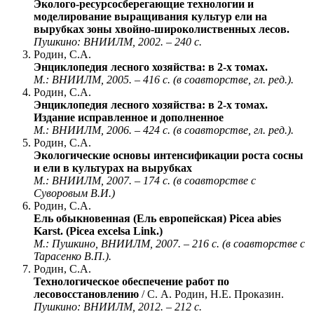
Эколого-ресурсосберегающие технологии и
моделирование выращивания культур ели на
вырубках зоны хвойно-широколиственных лесов.
Пушкино: ВНИИЛМ, 2002. – 240 с.
Родин, С.А.
Энциклопедия лесного хозяйства: в 2-х томах.
М.: ВНИИЛМ, 2005. – 416 с. (в соавторстве, гл. ред.).
Родин, С.А.
Энциклопедия лесного хозяйства: в 2-х томах.
Издание исправленное и дополненное
М.: ВНИИЛМ, 2006. – 424 с. (в соавторстве, гл. ред.).
Родин, С.А.
Экологические основы интенсификации роста сосны
и ели в культурах на вырубках
М.: ВНИИЛМ, 2007. – 174 с. (в соавторстве с
Суворовым В.И.)
Родин, С.А.
Ель обыкновенная (Ель европейская) Picea abies
Karst. (Picea excelsa Link.)
М.: Пушкино, ВНИИЛМ, 2007. – 216 с. (в соавторстве с
Тарасенко В.П.).
Родин, С.А.
Технологическое обеспечение работ по
лесовосстановлению
/ С. А. Родин, Н.Е. Проказин.
Пушкино: ВНИИЛМ, 2012. – 212 с.