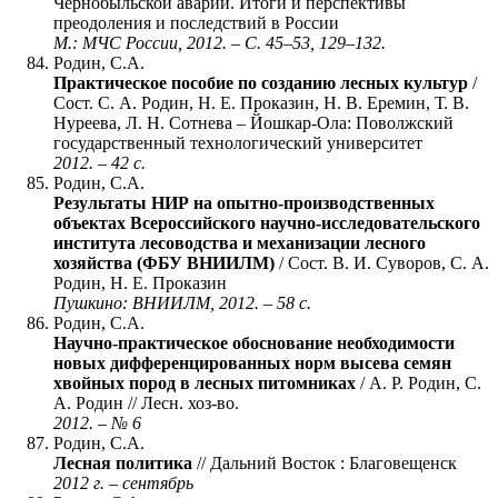
Чернобыльской аварии. Итоги и перспективы
преодоления и последствий в России
М.: МЧС России, 2012. – С. 45–53, 129–132.
Родин, С.А.
Практическое пособие по созданию лесных культур
/
Сост. С. А. Родин, Н. Е. Проказин, Н. В. Еремин, Т. В.
Нуреева, Л. Н. Сотнева – Йошкар-Ола: Поволжский
государственный технологический университет
2012. – 42 с.
Родин, С.А.
Результаты НИР на опытно-производственных
объектах Всероссийского научно-исследовательского
института лесоводства и механизации лесного
хозяйства (ФБУ ВНИИЛМ)
/ Сост. В. И. Суворов, С. А.
Родин, Н. Е. Проказин
Пушкино: ВНИИЛМ, 2012. – 58 с.
Родин, С.А.
Научно-практическое обоснование необходимости
новых дифференцированных норм высева семян
хвойных пород в лесных питомниках
/ А. Р. Родин, С.
А. Родин // Лесн. хоз-во.
2012. – № 6
Родин, С.А.
Лесная политика
// Дальний Восток : Благовещенск
2012 г. – сентябрь