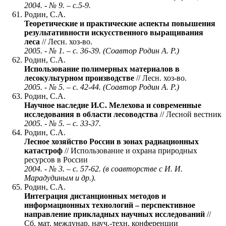
2004. - № 9. – с.5-9.
Родин, С.А.
Теоретические и практические аспекты повышения
результативности искусственного выращивания
леса
// Лесн. хоз-во.
2005. - № 1. – с. 36-39. (Соавтор Родин А. Р.)
Родин, С.А.
Использование полимерных материалов в
лесокультурном производстве
// Лесн. хоз-во.
2005. - № 5. – с. 42-44. (Соавтор Родин А. Р.)
Родин, С.А.
Научное наследие И.С. Мелехова и современные
исследования в области лесоводства
// Лесной вестник
2005. - № 5. – с. 33-37.
Родин, С.А.
Лесное хозяйство России в зонах радиационных
катастроф
// Использование и охрана природных
ресурсов в России
2004. - № 3. – с. 57-62. (в соавторстве с И. И.
Марадудиным и др.).
Родин, С.А.
Интеграция дистанционных методов и
информационных технологий – перспективное
направление прикладных научных исследований
//
Сб. мат. междунар. науч.-техн. конференции