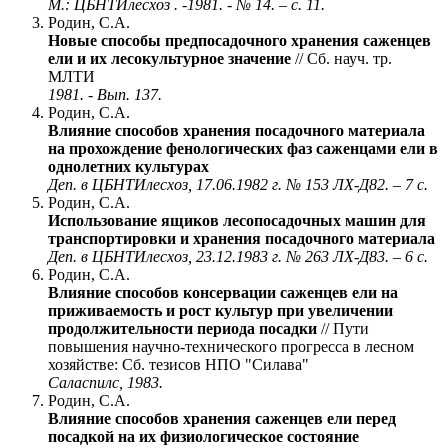
М.: ЦБНТИлесхоз . -1981. - № 14. – с. 11.
Родин, С.А.
Новые способы предпосадочного хранения саженцев
ели и их лесокультурное значение
// Сб. науч. тр.
МЛТИ
1981. - Вып. 137.
Родин, С.А.
Влияние способов хранения посадочного материала
на прохождение фенологических фаз саженцами ели в
однолетних культурах
Деп. в ЦБНТИлесхоз, 17.06.1982 г. № 153 ЛХ-Д82. – 7 с.
Родин, С.А.
Использование ящиков лесопосадочных машин для
транспортировки и хранения посадочного материала
Деп. в ЦБНТИлесхоз, 23.12.1983 г. № 263 ЛХ-Д83. – 6 с.
Родин, С.А.
Влияние способов консервации саженцев ели на
приживаемость и рост культур при увеличении
продолжительности периода посадки
// Пути
повышения научно-технического прогресса в лесном
хозяйстве: Сб. тезисов НПО "Силава"
Саласпилс, 1983.
Родин, С.А.
Влияние способов хранения саженцев ели перед
посадкой на их физиологическое состояние