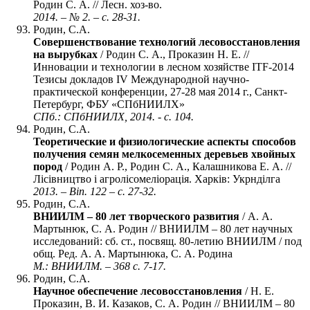
Родин С. А. // Лесн. хоз-во.
2014. – № 2. – с. 28-31.
Родин, С.А.
Совершенствование технологий лесовосстановления
на вырубках
/ Родин С. А., Проказин Н. Е. //
Инновации и технологии в лесном хозяйстве ITF-2014
Тезисы докладов IV Международной научно-
практической конференции, 27-28 мая 2014 г., Санкт-
Петербург, ФБУ «СПбНИИЛХ»
СПб.: СПбНИИЛХ, 2014. - с. 104.
Родин, С.А.
Теоретические и физиологические аспекты способов
получения семян мелкосеменных деревьев хвойных
пород
/ Родин А. Р., Родин С. А., Калашникова Е. А. //
Лiсiвництво i агролiсомелiорацiя. Харкiв: Укрндiлга
2013. – Вiп. 122 – с. 27-32.
Родин, С.А.
ВНИИЛМ – 80 лет творческого развития
/ А. А.
Мартынюк, С. А. Родин // ВНИИЛМ – 80 лет научных
исследований: сб. ст., посвящ. 80-летию ВНИИЛМ / под
общ. Ред. А. А. Мартынюка, С. А. Родина
М.: ВНИИЛМ. – 368 с. 7-17.
Родин, С.А.
Научное обеспечение лесовосстановления
/ Н. Е.
Проказин, В. И. Казаков, С. А. Родин // ВНИИЛМ – 80