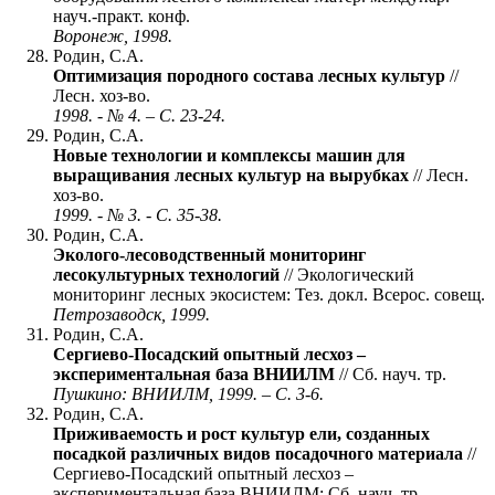
науч.-практ. конф.
Воронеж, 1998.
Родин, С.А.
Оптимизация породного состава лесных культур
//
Лесн. хоз-во.
1998. - № 4. – С. 23-24.
Родин, С.А.
Новые технологии и комплексы машин для
выращивания лесных культур на вырубках
// Лесн.
хоз-во.
1999. - № 3. - С. 35-38.
Родин, С.А.
Эколого-лесоводственный мониторинг
лесокультурных технологий
// Экологический
мониторинг лесных экосистем: Тез. докл. Всерос. совещ.
Петрозаводск, 1999.
Родин, С.А.
Сергиево-Посадский опытный лесхоз –
экспериментальная база ВНИИЛМ
// Сб. науч. тр.
Пушкино: ВНИИЛМ, 1999. – С. 3-6.
Родин, С.А.
Приживаемость и рост культур ели, созданных
посадкой различных видов посадочного материала
//
Сергиево-Посадский опытный лесхоз –
экспериментальная база ВНИИЛМ: Сб. науч. тр.