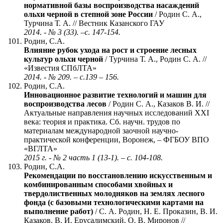
нормативной базы воспроизводства насаждений
ольхи черной в степной зоне России
/ Родин С. А.,
Турчина Т. А. // Вестник Казанского ГАУ
2014. - № 3 (33). –с. 147-154.
Родин, С.А.
Влияние рубок ухода на рост и строение лесных
культур ольхи черной
/ Турчина Т. А., Родин С. А. //
«Известия СПбЛТА»
2014. - № 209. – с.139 – 156.
Родин, С.А.
Инновационное развитие технологий и машин для
воспроизводства лесов
/ Родин С. А., Казаков В. И. //
Актуальные направления научных исследований XXI
века: теория и практика. Сб. научн. трудов по
материалам международной заочной научно-
практической конференции, Воронеж, – ФГБОУ ВПО
«ВГЛТА»
2015 г. - № 2 часть 1 (13-1). – с. 104-108.
Родин, С.А.
Рекомендации по восстановлению искусственным и
комбинированным способами хвойных и
твердолиственных молодняков на землях лесного
фонда (с базовыми технологическими картами на
выполнение работ)
/ С. А. Родин, Н. Е. Проказин, В. И.
Казаков, В. И. Ерусалимский, О. В. Миронов //