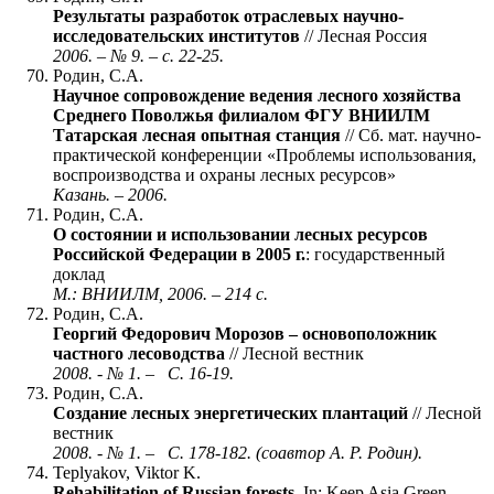
Результаты разработок отраслевых научно-
исследовательских институтов
// Лесная Россия
2006. – № 9. – с. 22-25.
Родин, С.А.
Научное сопровождение ведения лесного хозяйства
Среднего Поволжья филиалом ФГУ ВНИИЛМ
Татарская лесная опытная станция
// Сб. мат. научно-
практической конференции «Проблемы использования,
воспроизводства и охраны лесных ресурсов»
Казань. – 2006.
Родин, С.А.
О состоянии и использовании лесных ресурсов
Российской Федерации в 2005 г.
: государственный
доклад
М.: ВНИИЛМ, 2006. – 214 с.
Родин, С.А.
Георгий Федорович Морозов – основоположник
частного лесоводства
// Лесной вестник
2008. - № 1. – С. 16-19.
Родин, С.А.
Создание лесных энергетических плантаций
// Лесной
вестник
2008. - № 1. – С. 178-182. (соавтор А. Р. Родин).
Teplyakov, Viktor K.
Rehabilitation of Russian forests
. In: Keep Asia Green