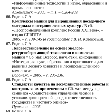
«Информационные технологии в науке, образовании и
промышленности»
Архангельск. – 2005. – т.1. – с.284-289.
Родин, С.А.
Комплексы машин для выращивания посадочного
материала и создания лесных культур
/ В сб.
«Лесопромышленный комплекс России XXI века». –
изд-во СПбГЛТА
2005. – с. 139-145 (в соавторстве с В. И. Казаковым).
Родин, С.А.
Лесовосстановление на основе эколого-
ресурсосберегающей технологии и комплекса
машин
// Сб. мат. Всеросс. науч.-техн. конференции
«Интеграция науки, образования и производства для
развития лесного хозяйства и лесопромышленного
комплекса»
Воронеж. – 2005. – с. 235-236.
Родин, С.А.
Стандарты качества на лесохозяйственные работы и
контроль за их применением
// Сб. мат. междунар.
семинара «Хозяйственное управление лесами в
условиях долгосрочной аренды: ответственность
государства и частного бизнеса»
Пушкино. – 2005.
Родин, С.А.