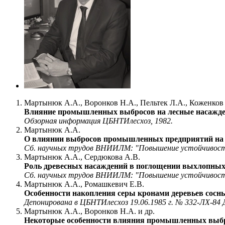
Мартынюк А.А., Воронков Н.А., Пельтек Л.А., Коженков 
Влияние промышленных выбросов на лесные насажден
Обзорная информация ЦБНТИлесхоз, 1982.
Мартынюк А.А.
О влиянии выбросов промышленных предприятий на 
Сб. научных трудов ВНИИЛМ: "Повышение устойчивости и
Мартынюк А.А., Сердюкова А.В.
Роль древесных насаждений в поглощении выхлопных 
Сб. научных трудов ВНИИЛМ: "Повышение устойчивости и
Мартынюк А.А., Ромашкевич Е.В.
Особенности накопления серы кронами деревьев сос
Депонирована в ЦБНТИлесхоз 19.06.1985 г. № 332-ЛХ-84 
Мартынюк А.А., Воронков Н.А. и др.
Некоторые особенности влияния промышленных выбр