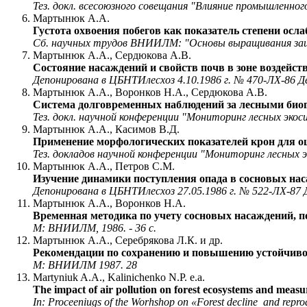
Тез. докл. всесоюзного совещания "Влияние промышленно
Мартынюк А.А.
Густота охвоения побегов как показатель степени о
Сб. научных трудов ВНИИЛМ: "Основы выращивания защит
Мартынюк А.А., Сердюкова А.В.
Состояние насаждений и свойств почв в зоне воздейс
Депонирована в ЦБНТИлесхоз 4.10.1986 г. № 470-ЛХ-86 Д
Мартынюк А.А., Воронков Н.А., Сердюкова А.В.
Система долговременных наблюдений за лесными био
Тез. докл. научной конференции "Мониторинг лесных экос
Мартынюк А.А., Касимов В.Д.
Применение морфологических показателей крон для 
Тез. докладов научной конференции "Мониторинг лесных э
Мартынюк А.А., Петров С.М.
Изучение динамики поступления опада в сосновых 
Депонирована в ЦБНТИлесхоз 27.05.1986 г. № 522-ЛХ-87 
Мартынюк А.А., Воронков Н.А.
Временная методика по учету сосновых насаждений,
М: ВНИИЛМ, 1986. - 36 с.
Мартынюк А.А., Серебрякова Л.К. и др.
Рекомендации по сохранению и повышению устойчиво
М: ВНИИЛМ 1987. 28
Martyniuk A.A., Kalinichenko N.P. e.a.
The impact of air pollution on forest ecosystems and measu
In: Proceeniugs of the Worhshop on «Forest decline and repro