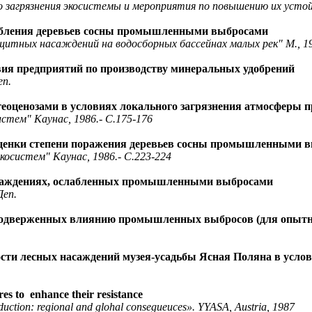
го загрязнения экосистемы и мероприятия по повышению их усто
слабления деревьев сосны промышленными выбросами
ных насаждений на водосборных бассейнах малых рек" М., 198
твия предприятий по производству минеральных удобрений
еп.
геоценозами в условиях локального загрязнения атмосфер
истем" Каунас, 1986.- С.175-176
оценки степени поражения деревьев сосны промышленными 
косистем" Каунас, 1986.- С.223-224
насаждениях, ослабленных промышленными выбросами
Деп.
 подверженных влиянию промышленных выбросов (для опытн
сти лесных насаждений музея-усадьбы Ясная Поляна в усл
res to enhance their resistance
duction: regional and glohal consegueuces». YYASA, Austria, 1987