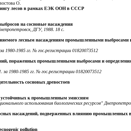
востова О.
орингу лесов в рамках ЕЭК ООН в СССР
ыбросов на сосновые насаждения
непропетровск, ДГУ, 1988. 18 с.
чиняемого лесным насаждениям промышленными выбросами и
 1980-1985 гг. № гос.регистрации 01820073512
ений, пораженных промышленными выбросами и определения и
за 1980-1985 гг. № гос.регистрации 01820073512
ительность сосновых древостоев
, устойчивых к промышленным эмиссиям
ионального использования биологических ресурсов" Днепропетров
лесных насаждений, подверженных влиянию промышленных 
tecnogenic pollution