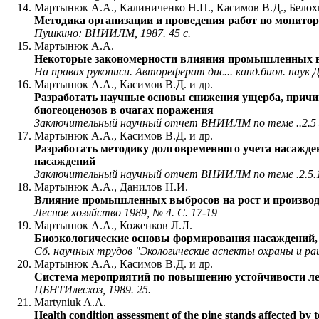
Мартынюк А.А., Калиниченко Н.П., Касимов В.Д., Белох
Методика организации и проведения работ по монит
Пушкино: ВНИИЛМ, 1987. 45 с.
Мартынюк А.А.
Некоторые закономерности влияния промышленных в
На правах рукописи. Автореферат дис... канд.биол. наук Д
Мартынюк А.А., Касимов В.Д. и др.
Разработать научные основы снижения ущерба, при
биогеоценозов в очагах поражения
Заключительный научный отчет ВНИИЛМ по теме ..2.5 за
Мартынюк А.А., Касимов В.Д. и др.
Разработать методику долговременного учета насажд
насаждений
Заключительный научный отчет ВНИИЛМ по теме .2.5.1. 
Мартынюк А.А., Данилов Н.И.
Влияние промышленных выбросов на рост и производ
Лесное хозяйство 1989, № 4. С. 17-19
Мартынюк А.А., Коженков Л.Л.
Биоэкологические основы формирования насаждений
Сб. научных трудов "Экологические аспекты охраны и рац
Мартынюк А.А., Касимов В.Д. и др.
Система мероприятий по повышению устойчивости 
ЦБНТИлесхоз, 1989. 25.
Martyniuk A.A.
Health condition assessment of the pine stands affected by 