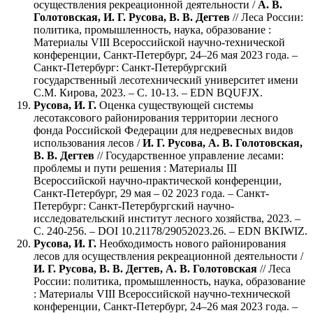
осуществления рекреационной деятельности /
А. В.
Голотовская, И. Г. Русова, В. В. Дегтев
// Леса России:
политика, промышленность, наука, образование :
Материалы VIII Всероссийской научно-технической
конференции, Санкт-Петербург, 24–26 мая 2023 года. –
Санкт-Петербург: Санкт-Петербургский
государственный лесотехнический университет имени
С.М. Кирова, 2023. – С. 10-13. – EDN BQUFJX.
Русова, И. Г.
Оценка существующей системы
лесотаксового районирования территории лесного
фонда Российской Федерации для недревесных видов
использования лесов /
И. Г. Русова, А. В. Голотовская,
В. В. Дегтев
// Государственное управление лесами:
проблемы и пути решения : Материалы III
Всероссийской научно-практической конференции,
Санкт-Петербург, 29 мая – 02 2023 года. – Санкт-
Петербург: Санкт-Петербургский научно-
исследовательский институт лесного хозяйства, 2023. –
С. 240-256. – DOI 10.21178/29052023.26. – EDN BKIWIZ.
Русова, И. Г.
Необходимость нового районирования
лесов для осуществления рекреационной деятельности /
И. Г. Русова, В. В. Дегтев, А. В. Голотовская
// Леса
России: политика, промышленность, наука, образование
: Материалы VIII Всероссийской научно-технической
конференции, Санкт-Петербург, 24–26 мая 2023 года. –