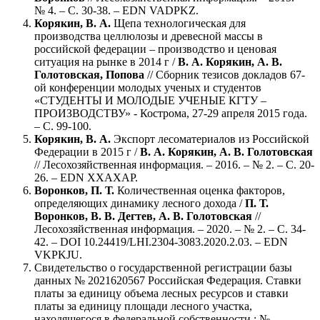
№ 4. – С. 30-38. – EDN VADPKZ.
Корякин, В. А.
Щепа технологическая для
производства целлюлозы и древесной массы в
российской федерации – производство и ценовая
ситуация на рынке в 2014 г /
В. А. Корякин, А. В.
Голотовская, Попова
// Сборник тезисов докладов 67-
ой конференции молодых ученых и студентов
«СТУДЕНТЫ И МОЛОДЫЕ УЧЕНЫЕ КГТУ –
ПРОИЗВОДСТВУ» - Кострома, 27-29 апреля 2015 года.
– С. 99-100.
Корякин, В. А.
Экспорт лесоматериалов из Российской
Федерации в 2015 г /
В. А. Корякин, А. В. Голотовская
// Лесохозяйственная информация. – 2016. – № 2. – С. 20-
26. – EDN XXAXAP.
Воронков, П. Т.
Количественная оценка факторов,
определяющих динамику лесного дохода /
П. Т.
Воронков, В. В. Дегтев, А. В. Голотовская
//
Лесохозяйственная информация. – 2020. – № 2. – С. 34-
42. – DOI 10.24419/LHI.2304-3083.2020.2.03. – EDN
VKPKJU.
Свидетельство о государственной регистрации базы
данных № 2021620567 Российская Федерация. Ставки
платы за единицу объема лесных ресурсов и ставки
платы за единицу площади лесного участка,
находящегося в федеральной собственности : №