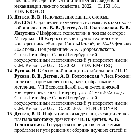
научно-исследовательский институт лесоводства и
механизации лесного хозяйства, 2022. – С. 153-161. –
EDN BJGFGO.
Дегтев, В. В.
Использование данных системы
ЛесЕГАИС для целей изменения системы лесотаксового
районирования /
В. В. Дегтев, А. В. Голотовская, В. В.
Лагутина
// Цифровые технологии в лесном секторе :
Материалы III Всероссийской научно-технической
конференции-вебинара, Санкт-Петербург, 24–25 февраля
2022 года / Под редакцией А.А. Добровольского. –
Санкт-Петербург: Санкт-Петербургский
государственный лесотехнический университет имени
С.М. Кирова, 2022. – С. 30-32. – EDN BMETSQ.
Русова, И. Г.
Основной принцип - стабильность /
И. Г.
Русова, В. В. Дегтев, А. В. Голотовская
// Леса России:
политика, промышленность, наука, образование :
материалы VII Всероссийской научно-технической
конференции, Санкт-Петербург, 25–27 мая 2022 года. –
Санкт-Петербург: Санкт-Петербургский
государственный лесотехнический университет имени
С.М. Кирова, 2022. – С. 305-307. – EDN OPOYAB.
Дегтев, В. В.
Инфляционная модель индексации ставок
платы за заготовку древесины /
В. В. Дегтев, А. В.
Голотовская
// Государственное управление лесами:
проблемы и пути решения : сборник научных статей и