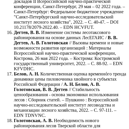
докладов II Всероссийской научно-практической
конференции, Санкт-Петербург, 29 мая – 02 2022 года. –
Санкт-Петербург: Федеральное бюджетное учреждение
"Санкт-Петербургский научно-исследовательский
институт лесного хозяйства", 2022. – С. 40-47. – DOI
10.21178/2079-2022.40. – EDN HCVFUT.
Дегтев, В. В.
Изменение системы лесотаксового
районирования на основе данных ЛесЕГАИС /
В. В.
Дегтев, А. В. Голотовская
// Вызовы времени и новые
возможности развития организаций : Материалы
Всероссийской научно-практической конференции,
Кострома, 26 мая 2022 года. – Кострома: Костромской
государственный университет, 2022. – С. 88-92. – EDN
KFVDHC.
Белов, А. Н.
Количественная оценка временнóго тренда
динамики цены пиловочника хвойного в субъектах
Российской Федерации /
А. Н. Белов, А. В.
Голотовская, В. В. Дегтев
// Стабильность
ценообразования - основа экономики использования
лесов : Сборник статей. – Пушкино : Всероссийский
научно-исследовательский институт лесоводства и
механизации лесного хозяйства, 2022. – С. 97-111. –
EDN TDNVNC.
Голотовская, А. В.
Необходимость нового
районирования лесов Тверской области для