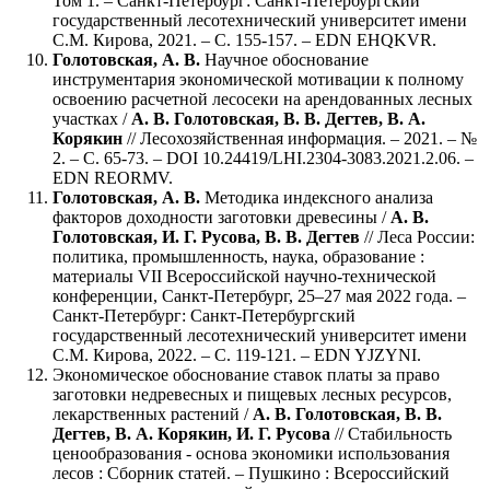
Том 1. – Санкт-Петербург: Санкт-Петербургский
государственный лесотехнический университет имени
С.М. Кирова, 2021. – С. 155-157. – EDN EHQKVR.
Голотовская, А. В.
Научное обоснование
инструментария экономической мотивации к полному
освоению расчетной лесосеки на арендованных лесных
участках /
А. В. Голотовская, В. В. Дегтев, В. А.
Корякин
// Лесохозяйственная информация. – 2021. – №
2. – С. 65-73. – DOI 10.24419/LHI.2304-3083.2021.2.06. –
EDN REORMV.
Голотовская, А. В.
Методика индексного анализа
факторов доходности заготовки древесины /
А. В.
Голотовская, И. Г. Русова, В. В. Дегтев
// Леса России:
политика, промышленность, наука, образование :
материалы VII Всероссийской научно-технической
конференции, Санкт-Петербург, 25–27 мая 2022 года. –
Санкт-Петербург: Санкт-Петербургский
государственный лесотехнический университет имени
С.М. Кирова, 2022. – С. 119-121. – EDN YJZYNI.
Экономическое обоснование ставок платы за право
заготовки недревесных и пищевых лесных ресурсов,
лекарственных растений /
А. В. Голотовская, В. В.
Дегтев, В. А. Корякин, И. Г. Русова
// Стабильность
ценообразования - основа экономики использования
лесов : Сборник статей. – Пушкино : Всероссийский