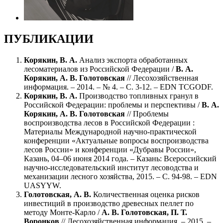
ПУБЛИКАЦИИ
Корякин, В. А.
Анализ экспорта обработанных
лесоматериалов из Российской Федерации /
В. А.
Корякин, А. В. Голотовская
// Лесохозяйственная
информация. – 2014. – № 4. – С. 3-12. – EDN TCGODF.
Корякин, В. А.
Производство топливных гранул в
Российской Федерации: проблемы и перспективы /
В. А.
Корякин, А. В. Голотовская
// Проблемы
воспроизводства лесов в Российской Федерации :
Материалы Международной научно-практической
конференции «Актуальные вопросы воспроизводства
лесов России» и конференции «Дубравы России»,
Казань, 04–06 июня 2014 года. – Казань: Всероссийский
научно-исследовательский институт лесоводства и
механизации лесного хозяйства, 2015. – С. 94-98. – EDN
UASYYW.
Голотовская, А. В.
Количественная оценка рисков
инвестиций в производство древесных пеллет по
методу Монте-Карло /
А. В. Голотовская, П. Т.
Воронков
// Лесохозяйственная информация. – 2015. –